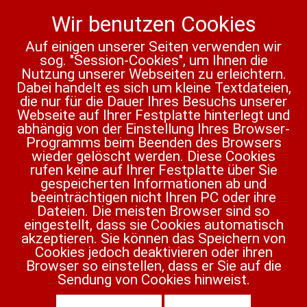
Wir benutzen Cookies
Auf einigen unserer Seiten verwenden wir
sog. "Session-Cookies", um Ihnen die
Vorheriger Beitrag: Wendepunkt
Nächster Beit
Zurück
Weiter
Nutzung unserer Webseiten zu erleichtern.
Dabei handelt es sich um kleine Textdateien,
Wiedergutmachung
die nur für die Dauer Ihres Besuchs unserer
Webseite auf Ihrer Festplatte hinterlegt und
Seine Frau nahm ihm den Mantel ab, schob
abhängig von der Einstellung Ihres Browser-
die Hausschuh vor seine Füße und
Programms beim Beenden des Browsers
wieder gelöscht werden. Diese Cookies
erkundigte sich dabei wortreich, wie er den
rufen keine auf Ihrer Festplatte über Sie
Tag verbracht hatte. Er bot ihr die Wange
gespeicherten Informationen ab und
zum Kuss und brummte eine
beeinträchtigen nicht Ihren PC oder ihre
unverständliche Antwort. Warm war es hier
Dateien. Die meisten Browser sind so
im Haus, fast zu warm. Aus der Küche
eingestellt, dass sie Cookies automatisch
duftete es nach Rouladen, seinem
akzeptieren. Sie können das Speichern von
Lieblingsessen. Doch wurde dieser Geruch
Cookies jedoch deaktivieren oder ihren
überlagert von den Ausdünstungen
Browser so einstellen, dass er Sie auf die
zahlreicher Haustiere, mit denen seine Frau
Sendung von Cookies hinweist.
ihre Freizeit verbrachte. Daran war er noch