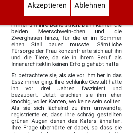
immer nicht gewöhnt.
Akzeptieren
Ablehnen
Erst besaß sie nur einen Kater, den sie
irgendwo gerettet hatte und der nun wie
immer um ihre Beine strich. Dann kamen die
beiden Meerschwein-chen und die
Zwerghasen hinzu, für die er im Sommer
einen Stall bauen musste. Sämtliche
Fürsorge der Frau konzentrierte sich auf ihn
und die Tiere, da sie in ihrem Beruf als
Innenarchitektin keinen Erfolg gehabt hatte.
Er betrachtete sie, als sie vor ihm her in das
Esszimmer ging. Ihre schlanke Gestalt hatte
ihn vor drei Jahren fasziniert und
bezaubert. Jetzt erschien sie ihm eher
knochig, voller Kanten, wo keine sein sollten.
Als sie sich lächelnd zu ihm umwandte,
registrierte er, dass ihre schräg gestellten
grünen Augen denen des Katers ähnelten.
Ihre Frage überhörte er dabei, so dass sie