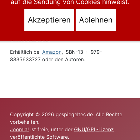
auf die Sendung von Cookies hinweist.
sich also nicht darum bemühen, so zu schreiben
wie XY (auch wenn es der oder die angebetete
Akzeptieren
Ablehnen
AutorIn schlechthin ist), sondern so, wie es aus
einem selbst herauskommt.“
Christiane Gibiec
Erhältlich bei
Amazon
, ISBN-13 ‏ : ‎ 979-
8335633727 oder den Autoren.
Copyright © 2026 gespiegeltes.de. Alle Rechte
vorbehalten.
Joomla!
ist freie, unter der
GNU/GPL-Lizenz
veröffentlichte Software.