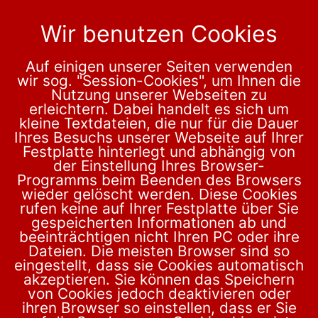
Wir benutzen Cookies
Auf einigen unserer Seiten verwenden
Anthologie "Textzeit - Zeit für
wir sog. "Session-Cookies", um Ihnen die
Texte"
Nutzung unserer Webseiten zu
erleichtern. Dabei handelt es sich um
kleine Textdateien, die nur für die Dauer
Neun Autorinnen einer
Ihres Besuchs unserer Webseite auf Ihrer
Schreibwerkstatt in
Festplatte hinterlegt und abhängig von
Wuppertal fanden sich mit ihren dort
der Einstellung Ihres Browser-
Programms beim Beenden des Browsers
entstandenen Texten zusammen, um das 15-
wieder gelöscht werden. Diese Cookies
jährige Bestehen des Kreises unter der Leitung der
rufen keine auf Ihrer Festplatte über Sie
bekannten Schriftstellerin Christiane Gibiec zu
gespeicherten Informationen ab und
feiern. Ihren Anregungen ist es zu verdanken, dass
beeinträchtigen nicht Ihren PC oder ihre
zu gleichen Aufgaben sehr unterschiedliche
Dateien. Die meisten Browser sind so
eingestellt, dass sie Cookies automatisch
Geschichten und Gedichte kreiert wurden.
akzeptieren. Sie können das Speichern
von Cookies jedoch deaktivieren oder
„Eine Erzählstimme besitzt jeder Mensch und sie
ihren Browser so einstellen, dass er Sie
ist so individuell wie ein Fingerabdruck. Man sollte