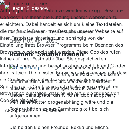
Wir benutzen Cookies
Auf einigen unserer Seiten verwenden wir sog. "Session-
Cookies", um Ihnen die Nutzung unserer Webseiten zu
erleichtern. Dabei handelt es sich um kleine Textdateien,
die nur für die Dauer Ihres Besuchs unserer Webseite auf
Details
Geschrieben von:
Regine Radermacher
Ihrer Festplatte hinterlegt und abhängig von der
Erstellt: 07. April 2023
Einstellung Ihres Browser-Programms beim Beenden des
Browsers wieder gelöscht werden. Diese Cookies rufen
Roman "Sauberfrauen"
keine auf Ihrer Festplatte über Sie gespeicherten
Informationen ab und beeinträchtigen nicht Ihren PC oder
„Frau Schmelzer posaunte
ihre Dateien. Die meisten Browser sind so eingestellt, dass
herum, der Pastor habe seine
sie Cookies automatisch akzeptieren. Sie können das
Konfirmandin verführt und sie danach heiraten
Speichern von Cookies jedoch deaktivieren oder ihren
müssen, weil sie schwanger wurde. Aber Frau
Browser so einstellen, dass er Sie auf die Sendung von
Meider behauptete, das Kind sei doch adoptiert,
Cookies hinweist.
weil seine Mutter drogenabhängig wäre und die
Pastors hätten es aus Barmherzigkeit bei sich
Akzeptieren
Ablehnen
aufgenommen.“
Die beiden kleinen Freunde, Bekka und Micha,